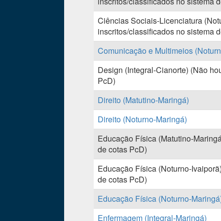
inscritos/classificados no sistema 
Ciências Sociais-Licenciatura (No
inscritos/classificados no sistema 
Comunicação e Multimeios (Noturn
Design (Integral-Cianorte) (Não hou
PcD)
Direito (Matutino-Maringá)
Direito (Noturno-Maringá)
Educação Física (Matutino-Maringá)
de cotas PcD)
Educação Física (Noturno-Ivaiporã)
de cotas PcD)
Educação Física (Noturno-Maringá
Enfermagem (Integral-Maringá)